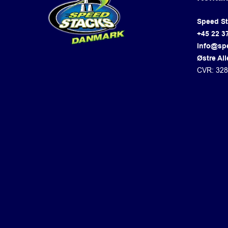
Speed S
+45 22 3
info@sp
Østre All
CVR: 32