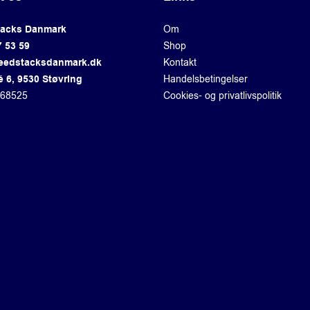
tacks Danmark
Om
7 53 59
Shop
eedstacksdanmark.dk
Kontakt
é 6, 9530 Støvring
Handelsbetingelser
868525
Cookies- og privatlivspolitik