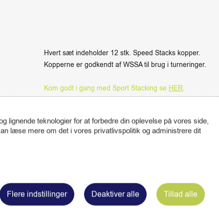
Hvert sæt indeholder 12 stk. Speed Stacks kopper.
Kopperne er godkendt af WSSA til brug i turneringer.
Kom godt i gang med Sport Stacking se
HER
.
Speed Stacks kopperne er er special udviklet til at man f
Speed Stacks er det eneste produkt som er godkendt til b
 lignende teknologier for at forbedre din oplevelse på vores side,
n læse mere om det i vores privatlivspolitik og administrere dit
Relaterede varer
Flere indstillinger
Deaktiver alle
Tillad alle