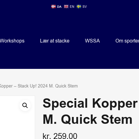
DA
EN
SV
Workshops
Lær at stacke
WSSA
Om sporte
Kopper – Stack Up! 2024 M. Quick Stem
Special Kopper
M. Quick Stem
kr.
259,00