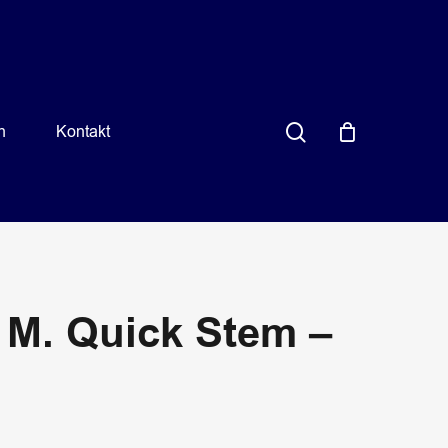
search
n
Kontakt
 M. Quick Stem –