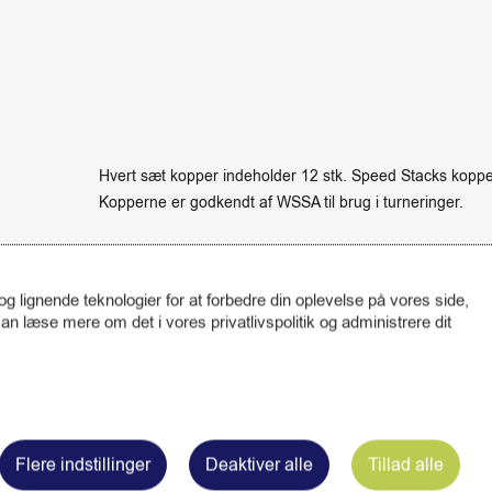
Hvert sæt kopper indeholder 12 stk. Speed Stacks koppe
Kopperne er godkendt af WSSA til brug i turneringer.
Kom godt i gang med Sport Stacking se
HER
.
Speed Stacks kopperne er er special udviklet til at man f
 lignende teknologier for at forbedre din oplevelse på vores side,
Speed Stacks er det eneste produkt som er godkendt til b
n læse mere om det i vores privatlivspolitik og administrere dit
Relaterede varer
Flere indstillinger
Deaktiver alle
Tillad alle