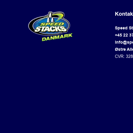
Kontak
Speed S
+45 22 3
info@sp
Østre All
CVR: 32