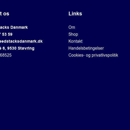
t os
Links
tacks Danmark
Om
7 53 59
Shop
eedstacksdanmark.dk
Kontakt
é 6, 9530 Støvring
Handelsbetingelser
868525
Cookies- og privatlivspolitik