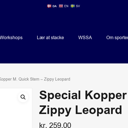
DA
EN
SV
Workshops
Lær at stacke
WSSA
Om sporte
Kopper M. Quick Stem – Zippy Leopard
Special Kopper
Zippy Leopard
kr.
259,00