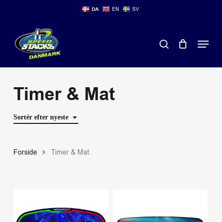
Skip
DA
EN
SV
to
main
Close
Menu
content
Menu
search
Timer & Mat
Sortér efter nyeste
Forside
Timer & Mat