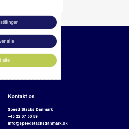
stillinger
er alle
d alle
Kontakt os
Speed Stacks Danmark
+45 22 37 53 59
info@speedstacksdanmark.dk