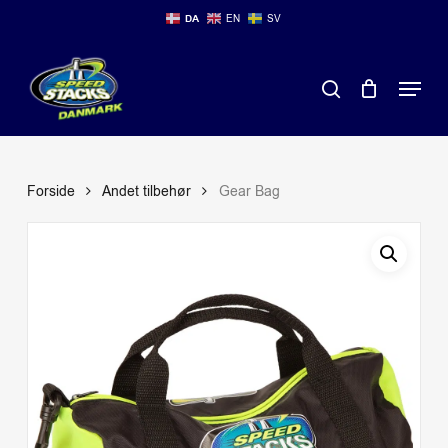
Skip
DA
EN
SV
to
main
Close
Menu
content
Menu
search
Forside
Andet tilbehør
Gear Bag