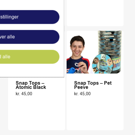
stillinger
er alle
d alle
Snap Tops –
Snap Tops – Pet
Atomic Black
Peeve
kr.
45,00
kr.
45,00