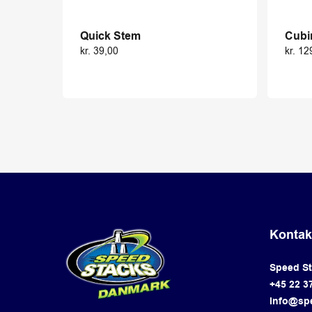
Quick Stem
Cubi
kr.
39,00
kr.
12
Kontak
Speed S
+45 22 3
info@sp