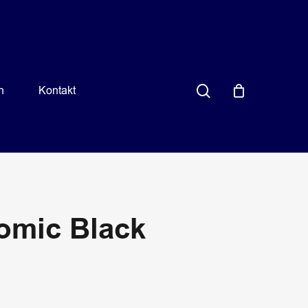
search
n
Kontakt
omic Black