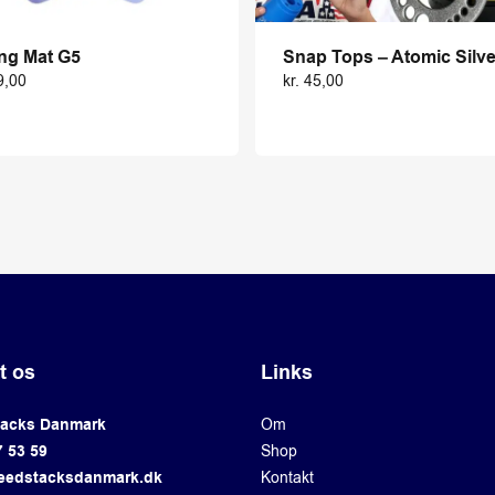
ng Mat G5
Snap Tops – Atomic Silve
9,00
kr.
45,00
t os
Links
tacks Danmark
Om
7 53 59
Shop
eedstacksdanmark.dk
Kontakt